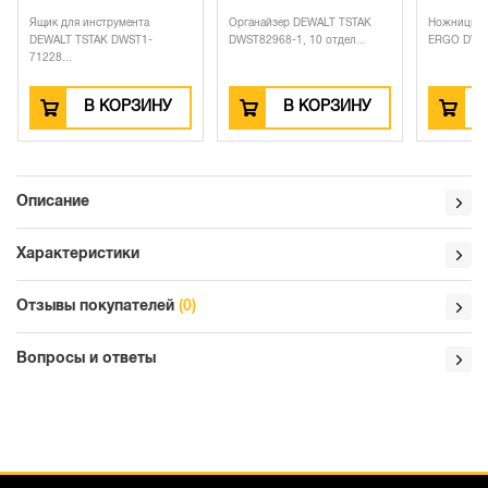
Ящик для инструмента
Органайзер DEWALT TSTAK
Ножницы п
DEWALT TSTAK DWST1-
DWST82968-1, 10 отдел...
ERGO DWHT
71228...
В КОРЗИНУ
В КОРЗИНУ
Описание
Характеристики
Отзывы покупателей
(0)
Вопросы и ответы