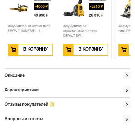
52 990 ₽
34 520 ₽
-4000 ₽
-8210 ₽
48 990 ₽
26 310 ₽
Аккумуляторная цепная пила
Аккумуляторный
Аккумулято
DEWALT DCM565P1, 1...
строительный пылесос
пила DEWAL
DEWALT DW...
В КОРЗИНУ
В КОРЗИНУ
Описание
Характеристики
Отзывы покупателей
(3)
Вопросы и ответы