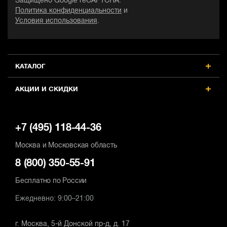
Защищено Google reCAPTCHA.
Длина шины, см
Длина шины, см
Д
Политика конфиденциальности
и
50
50
5
Условия использования
.
Количество звеньев
Количество звеньев
К
68
68
6
Скорость вращения цепи, м/сек
Скорость вращения цепи, м/сек
С
КАТАЛОГ
15
15
1
АКЦИИ И СКИДКИ
+7 (495) 118-44-36
Москва и Московская область
8 (800) 350-55-91
Бесплатно по России
Ежедневно: 9:00–21:00
г. Москва, 5-й Донской пр-д, д. 17