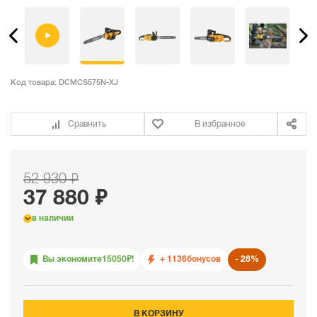
Код товара:
DCMCS575N-XJ
Сравнить
В избранное
52 930 ₽
37 880 ₽
в наличии
Вы экономите
15050
₽!
+ 1136
бонусов
28%
В КОРЗИНУ