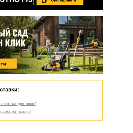
STROY15
ставки:
ько стоит доставка?
 самостоятельно?