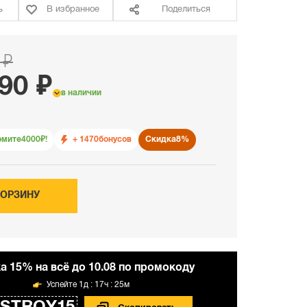
ь
В избранное
Поделиться
 ₽
90 ₽
в наличии
омите
4000
₽!
+ 1470
бонусов
Скидка
8%
КОРЗИНУ
а 15% на всё до 10.08 по промокоду
1д : 17ч : 25м