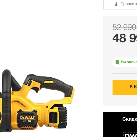
Сравнит
52 990
48 9
Вы экон
В 
Cкидк