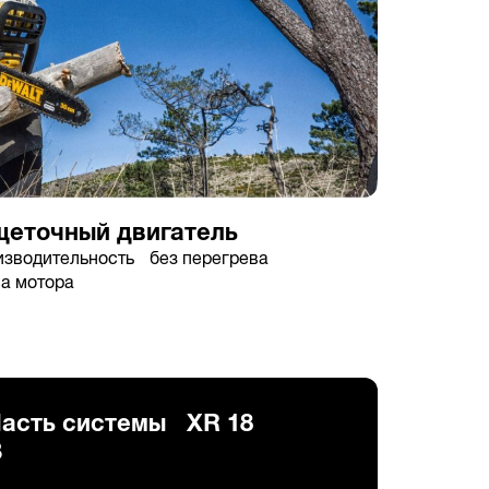
еточный двигатель
изводительность без перегрева
са мотора
асть системы XR 18
В