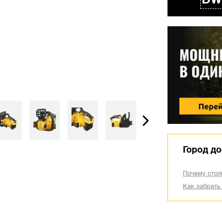
DW
Город до
Почему стол
Как забрать