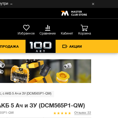
Кабинет
Избранное
Сравнение
Корзина
СПРОДАЖА
АКЦИИ
с, с АКБ 5 Ач и ЗУ (DCM565P1-QW)
 АКБ 5 Ач и ЗУ (DCM565P1-QW)
65P1-QW
Отзыва: 22