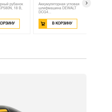
рный рубанок
Аккумуляторная угловая
Ударная д
580N, 18 В,
шлифмашина DEWALT
шурупове
DCG4...
DCD709D2T
ОРЗИНУ
В КОРЗИНУ
В