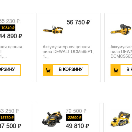
5 230 ₽
56 750 ₽
10340 ₽
4 890 ₽
ая цепная
Аккумуляторная цепная
Аккумулято
пила DEWALT DCM565P1,
пила DEWA
..
1...
DCMCS565N,
РЗИНУ
В КОРЗИНУ
В К
3 250 ₽
72 500 ₽
15750 ₽
-22690 ₽
7 500 ₽
49 810 ₽