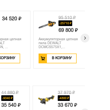
95 510 ₽
34 520 ₽
-25710 ₽
69 800 ₽
рная цепная
Аккумуляторная цепная
Аккумулят
LT
пила DEWALT
пила DEW
 ...
DCMCS575X1,...
DCMCS575N
ОРЗИНУ
В КОРЗИНУ
В
44 880 ₽
37 970 ₽
-9340 ₽
-4300 ₽
35 540 ₽
33 670 ₽