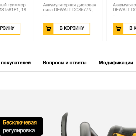
ый триммер
Аккумуляторная дисковая
Аккумулято
T561P1, 18
пила DEWALT DCS577N,
DEWALT DCP
...
...
РЗИНУ
В КОРЗИНУ
В К
 покупателей
Вопросы и ответы
Модификации