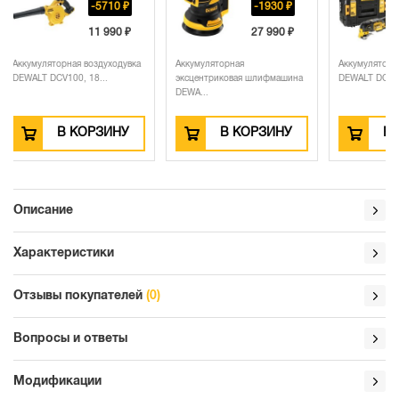
0 ₽
-1930 ₽
0 ₽
27 990 ₽
одувка
Аккумуляторная
Аккумуляторный реноватор
Ак
эксцентриковая шлифмашина
DEWALT DCS355NT, 18 ...
гв
DEWA...
DE
НУ
В КОРЗИНУ
В КОРЗИНУ
Описание
Характеристики
Отзывы покупателей
(0)
Вопросы и ответы
Модификации