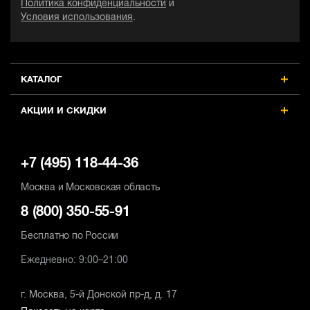
Политика конфиденциальности
и
30
3
30
Условия использования
.
Количество звеньев
К
Количество звеньев
45
4
45
Скорость вращения цепи, м/сек
С
Скорость вращения цепи, м/сек
КАТАЛОГ
7
7
7
АКЦИИ И СКИДКИ
+7 (495) 118-44-36
Москва и Московская область
8 (800) 350-55-91
Бесплатно по России
Ежедневно: 9:00–21:00
г. Москва, 5-й Донской пр-д, д. 17