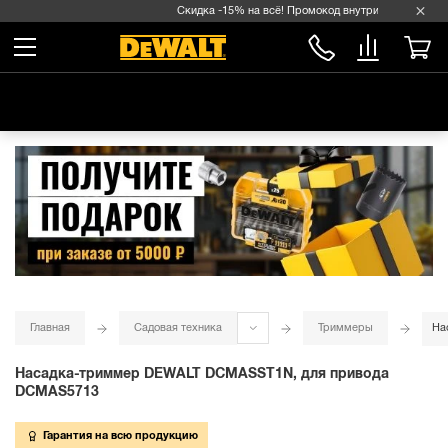
Скидка -15% на всё! Промокод внутри →
Главная
Садовая техника
Триммеры
На
Насадка-триммер DEWALT DCMASST1N, для привода
DCMAS5713
Гарантия на всю продукцию