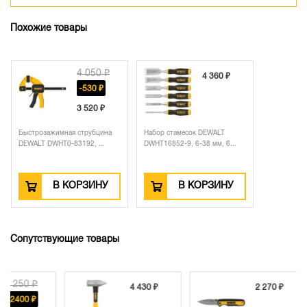
Похожие товары
4 050 ₽
4 360 ₽
-530 ₽
3 520 ₽
Быстрозажимная струбцина
Набор стамесок DEWALT
DEWALT DWHT0-83192, ...
DWHT16852-9, 6-38 мм, 6...
В КОРЗИНУ
В КОРЗИНУ
Сопутствующие товары
4 430 ₽
2 270 ₽