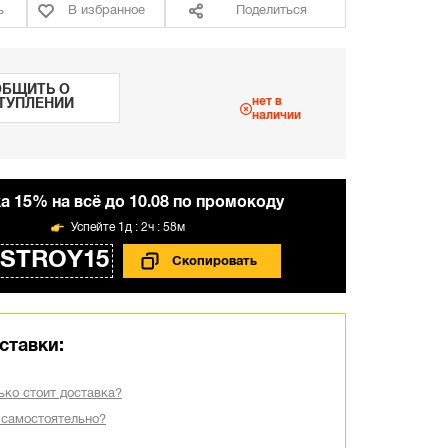
ь
В избранное
Поделиться
БЩИТЬ О
нет в
ТУПЛЕНИИ
наличии
а 15% на всё до 10.08 по промокоду
1д : 2ч : 58м
STROY15
ставки:
ько стоит доставка?
 самостоятельно?