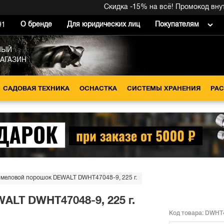
Скидка -15% на всё! Промокод внутри 
О бренде
Для юридических лиц
Покупателям
91
НЫЙ
МАГАЗИН
САДОВАЯ ТЕХНИКА
ОСНАСТКА
СИСТЕМЫ ХРАНЕНИЯ
РА
 меловой порошок DEWALT DWHT47048-9, 225 г.
LT DWHT47048-9, 225 г.
Код товара:
DWHT4