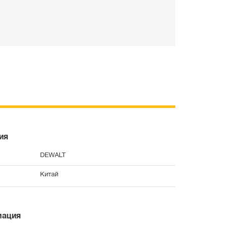
ия
DEWALT
Китай
мация