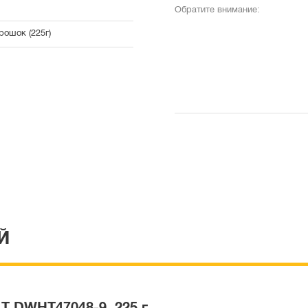
Обратите внимание:
рошок (225г)
Й