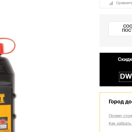
Сравнит
СОО
ПОС
Cкидк
DW
Город до
Почему стол
Как забрать