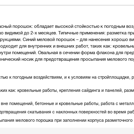
сный порошок: обладает высокой стойкостью к погодным возд
о видимой до 2-х месяцев. Типичные применения: разметка пр
трукциями. Синий меловой порошок – для нанесения хорошо в
дходит для внутренних и внешних работ, таких как: кровельн
внутри помещений. Овальная в сечении форма флакона для пре
онический носик для предотвращения просыпания мелового по
тью к погодным воздействиям, и к условиям на стройплощадке, 
аких как: кровельные работы, крепления сайдинга и панелей, раз
 вне помещений, бетонные и кровельные работы, работа с метал
дотвращения скатывания с наклонных поверхностей во время ра
ыпания мелового порошка при заполнении корпуса разметочного