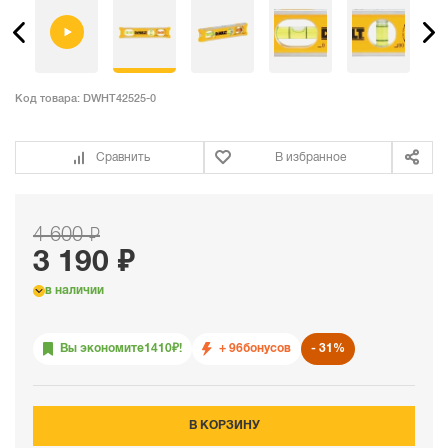
Код товара:
DWHT42525-0
Сравнить
В избранное
4 600 ₽
3 190 ₽
в наличии
Вы экономите
1410
₽!
+ 96
бонусов
31%
В КОРЗИНУ