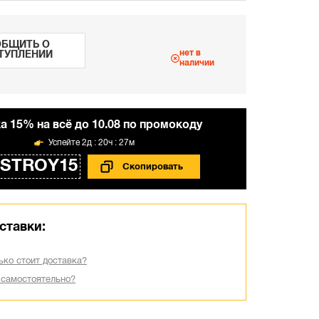
БЩИТЬ О
нет в
ТУПЛЕНИИ
наличии
а 15% на всё до 10.08 по промокоду
2д : 20ч : 27м
STROY15
ставки:
ько стоит доставка?
 самостоятельно?