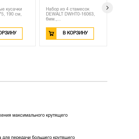
з 4 стамесок
Мини-кувалда DEWALT
Ножни
 DWHT0-16063,
DWHT51388-0, 1.36 кг
DEWA
DWHT14
В КОРЗИНУ
В КОРЗИНУ
ожения максимального крутящего
а для передачи большего крутящего