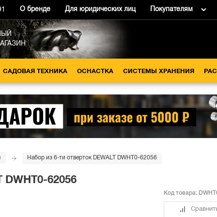
О бренде
Для юридических лиц
Покупателям
91
НЫЙ
МАГАЗИН
САДОВАЯ ТЕХНИКА
ОСНАСТКА
СИСТЕМЫ ХРАНЕНИЯ
РА
и
Набор из 6-ти отверток DEWALT DWHT0-62056
T DWHT0-62056
Код товара:
DWHT0
Сравнит