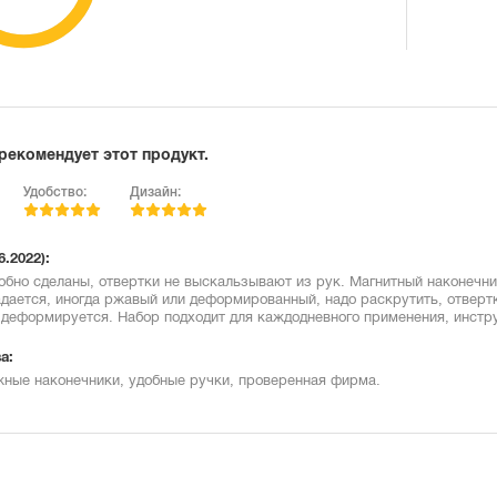
рекомендует этот продукт.
Удобство:
Дизайн:
6.2022):
обно сделаны, отвертки не выскальзывают из рук. Магнитный наконеч
дается, иногда ржавый или деформированный, надо раскрутить, отвертк
 деформируется. Набор подходит для каждодневного применения, инстр
а:
жные наконечники, удобные ручки, проверенная фирма.