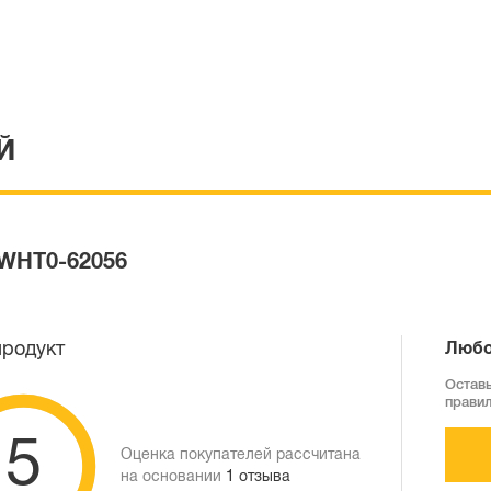
Й
DWHT0-62056
продукт
Любо
Оставь
прави
5
Оценка покупателей рассчитана
на основании
1 отзыва