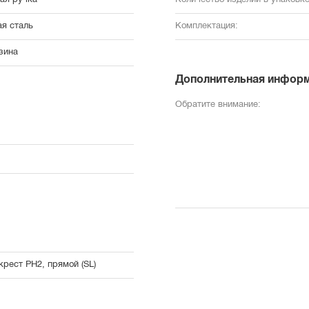
ая ручка
Количество изделий в упаковке
ая сталь
Комплектация:
зина
Дополнительная инфор
Обратите внимание:
крест PH2, прямой (SL)