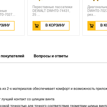
ные пассатижи
Диагональные кусачки
Набор и
WHT0-74431,
DWHT0-70275, 190 см,
DEWALT
рез...
6мм.,...
 КОРЗИНУ
В КОРЗИНУ
 покупателей
Вопросы и ответы
ка из 2-х материалов обеспечивает комфорт и возможность прил
 лучший контакт со шлицем винта
окой точностью для точного соответствия геометрии шлица винт