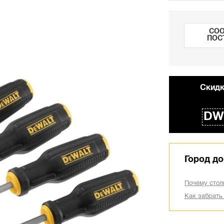
СОО
ПОС
Cкидк
DW
Город до
Почему стол
Как забрать