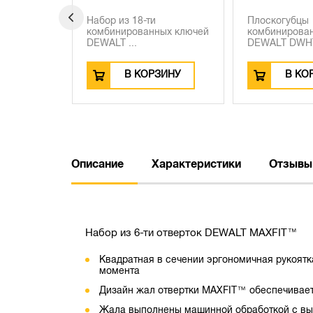
-ти
Плоскогубцы
Перестав
анных ключей
комбинированные
DEWALT D
DEWALT DWHT0-7027...
25 ...
КОРЗИНУ
В КОРЗИНУ
В
Описание
Характеристики
Отзывы
Набор из 6-ти отверток DEWALT MAXFIT™
Квадратная в сечении эргономичная рукоят
момента
Дизайн жал отвертки MAXFIT™ обеспечивает
Жала выполнены машинной обработкой c выс