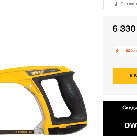
Сравнит
6 330
+ 190
бон
В 
Cкидк
DW