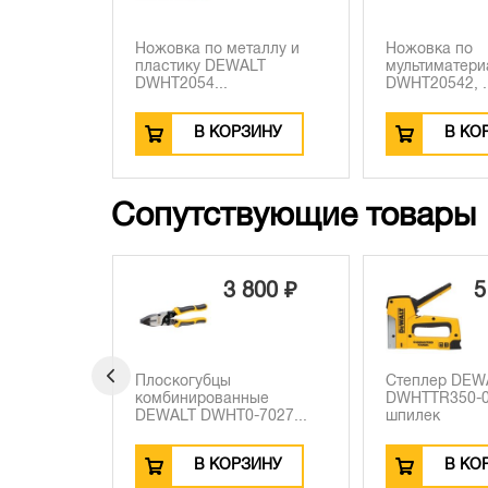
Ножовка по металлу и
Ножовка по
пластику DEWALT
мультиматер
DWHT2054...
DWHT20542, ..
В КОРЗИНУ
В КО
Сопутствующие товары
3 800 ₽
5 180 ₽
ы
Степлер DEWALT
Диагональ
анные
DWHTTR350-0, для скоб и
DWHT0-702
T0-7027...
шпилек
рез...
ОРЗИНУ
В КОРЗИНУ
В 