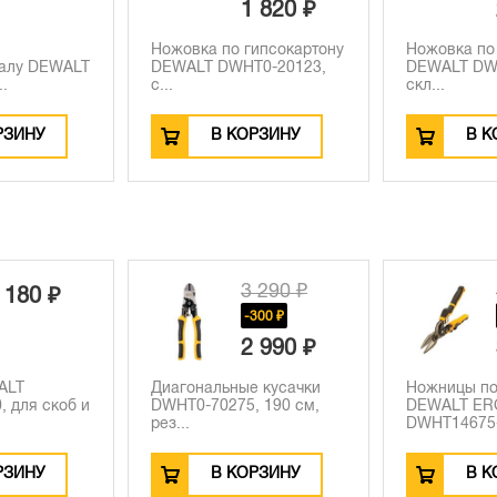
1 820 ₽
Ножовка по гипсокартону
Ножовка по
иалу DEWALT
DEWALT DWHT0-20123,
DEWALT DW
.
с...
скл...
РЗИНУ
В КОРЗИНУ
В К
3 290 ₽
4 260 ₽
-300 ₽
-770 ₽
2 990 ₽
3 490 ₽
ные кусачки
Ножницы по металлу
Степлер 
75, 190 см,
DEWALT ERGO
(DWHT0-
DWHT14675-0, п...
КОРЗИНУ
В КОРЗИНУ