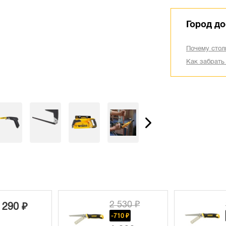
Город до
Почему стол
Как забрать
2 530 ₽
 290 ₽
-710 ₽