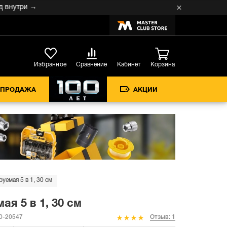
утри →
Кабинет
Избранное
Сравнение
Корзина
СПРОДАЖА
АКЦИИ
емая 5 в 1, 30 см
я 5 в 1, 30 см
-20547
Отзыв: 1