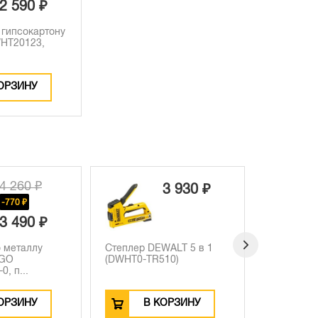
2 590 ₽
 гипсокартону
HT20123,
ОРЗИНУ
7 380 ₽
3 930 ₽
-2090 ₽
5 290 ₽
DEWALT 5 в 1
Набор из 4 стамесок
Уровен
TR510)
DEWALT DWHT0-16063,
43224, 
6мм.,...
В КОРЗИНУ
В КОРЗИНУ