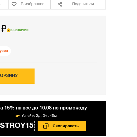
ь
В избранное
Поделиться
 ₽
в наличии
усов
КОРЗИНУ
а 15% на всё до 10.08 по промокоду
2д : 3ч : 40м
STROY15