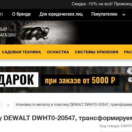
Скидка -15% на всё! Промокод вн
О бренде
Для юридических лиц
Покупателям
91
НЫЙ
МАГАЗИН
САДОВАЯ ТЕХНИКА
ОСНАСТКА
СИСТЕМЫ ХРАНЕНИЯ
РА
Ножовка по металлу и пластику DEWALT DWHT0-20547, трансформиру
у DEWALT DWHT0-20547, трансформируема
Код товара:
DWHT0