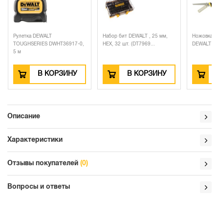
-710 ₽
1 820 ₽
Набор бит DEWALT , 25 мм,
Ножовка по гипсокартону
T36917-0,
HEX, 32 шт. (DT7969...
DEWALT DWHT0-20123, с...
РЗИНУ
В КОРЗИНУ
В КОРЗИНУ
Описание
Характеристики
Отзывы покупателей
(0)
Вопросы и ответы