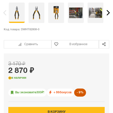
Код товара:
DWHT82808-0
Сравнить
В избранное
3 170 ₽
2 870 ₽
в наличии
Вы экономите
300
₽!
+ 86
бонусов
9%
В КОРЗИНУ