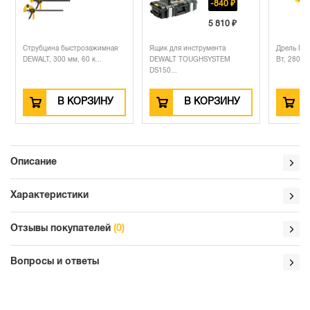
-840 ₽
5 810 ₽
Струбцина быстрозажимная
Ящик для инструмента
Дрель DEW
DEWALT, 300 мм, 60 к...
DEWALT TOUGHSYSTEM
Вт, 2800 об
DS150...
В КОРЗИНУ
В КОРЗИНУ
Описание
Характеристики
Отзывы покупателей
(0)
Вопросы и ответы