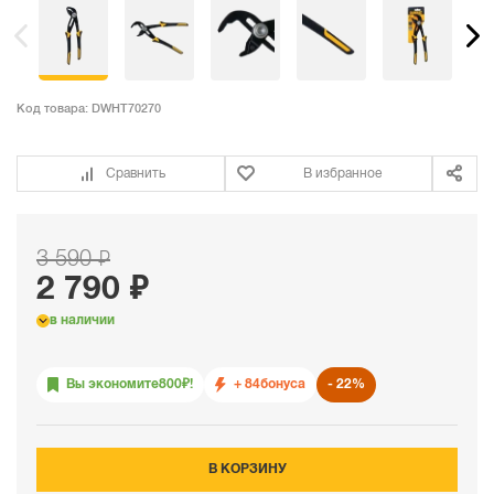
Код товара:
DWHT70270
Сравнить
В избранное
3 590 ₽
2 790 ₽
в наличии
Вы экономите
800
₽!
+ 84
бонуса
22%
В КОРЗИНУ