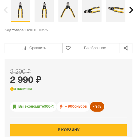
Код товара:
DWHT0-70275
Сравнить
В избранное
3 290 ₽
2 990 ₽
в наличии
Вы экономите
300
₽!
+ 90
бонусов
9%
В КОРЗИНУ