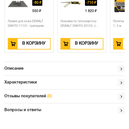
-80 ₽
-710 ₽
550 ₽
1 820 ₽
Лезвие для ножа DEWALT
Ножовка по гипсокартону
Рулетка D
DWHT0-11131, трапециев...
DEWALT DWHT0-20123, с...
1, 3 м
В КОРЗИНУ
В КОРЗИНУ
Описание
Характеристики
Отзывы покупателей
(0)
Вопросы и ответы