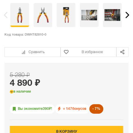
Код товара:
DWHT82810-0
Сравнить
В избранное
5 280 ₽
4 890 ₽
в наличии
Вы экономите
390
₽!
+ 147
бонусов
7%
В КОРЗИНУ