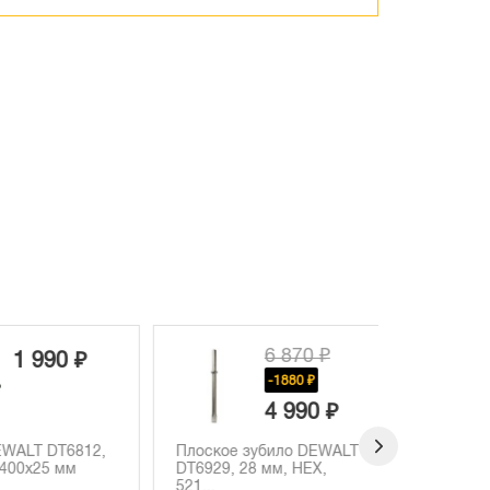
6 870 ₽
1 990 ₽
-1880 ₽
4 990 ₽
ALT DT6812,
Плоское зубило DEWALT
00х25 мм
DT6929, 28 мм, HEX,
521...