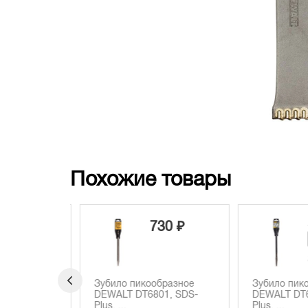
Похожие товары
5
330 ₽
730 ₽
-
3
зубил
Зубило пикообразное
Зубило пикоо
 15 шт.
DEWALT DT6801, SDS-
DEWALT DT69
Plus, ...
Plus, ...