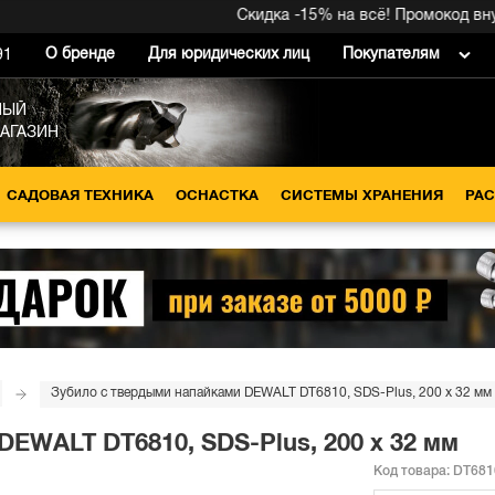
Скидка -15% на всё! Промокод внутри
О бренде
Для юридических лиц
Покупателям
91
НЫЙ
МАГАЗИН
САДОВАЯ ТЕХНИКА
ОСНАСТКА
СИСТЕМЫ ХРАНЕНИЯ
РА
Зубило с твердыми напайками DEWALT DT6810, SDS-Plus, 200 x 32 мм
EWALT DT6810, SDS-Plus, 200 x 32 мм
Код товара:
DT681