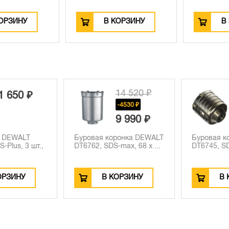
РЗИНУ
В КОРЗИНУ
В К
14 520 ₽
 650 ₽
-4530 ₽
9 990 ₽
 DEWALT
Буровая коронка DEWALT
Буровая ко
Plus, 3 шт.,
DT6762, SDS-max, 68 x ...
DT6745, SDS-
РЗИНУ
В КОРЗИНУ
В К