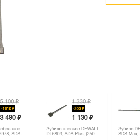
 100 ₽
1 330 ₽
1610 ₽
-200 ₽
 490 ₽
1 130 ₽
бразное
Зубило плоское DEWALT
Зубило DEW
78, SDS-
DT6803, SDS-Plus, (250 ...
SDS-Max, 4