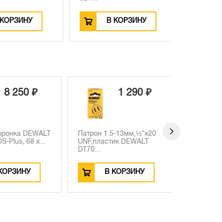
ОРЗИНУ
В КОРЗИНУ
8 250 ₽
1 290 ₽
ронка DEWALT
Патрон 1.5-13мм,½“х20
Набор све
Plus, 68 x...
UNF,пластик DEWALT
DEWALT D
DT70...
4/5/6/8/...
ОРЗИНУ
В КОРЗИНУ
В