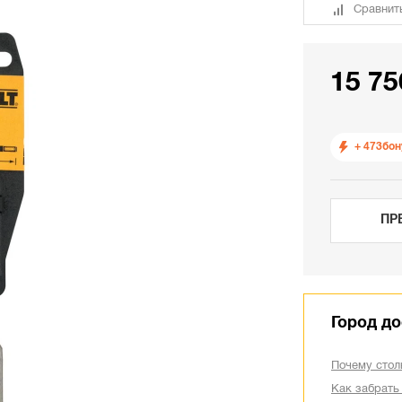
Сравнит
15 75
+ 473
бон
ПР
Город до
Почему стол
Как забрать