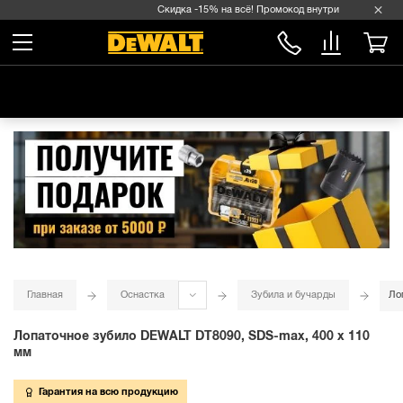
Скидка -15% на всё! Промокод внутри →
Главная
Оснастка
Зубила и бучарды
Ло
Лопаточное зубило DEWALT DT8090, SDS-max, 400 x 110
мм
Гарантия на всю продукцию