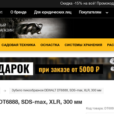
Скидка -15% на всё! Промокод вну
О бренде
Для юридических лиц
Покупателям
91
НЫЙ
МАГАЗИН
САДОВАЯ ТЕХНИКА
ОСНАСТКА
СИСТЕМЫ ХРАНЕНИЯ
РА
Зубило пикообразное DEWALT DT6888, SDS-max, XLR, 300 мм
T6888, SDS-max, XLR, 300 мм
Код товара:
DT688