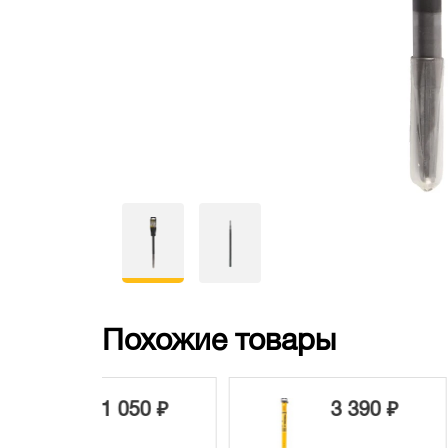
Похожие товары
050 ₽
3 390 ₽
2