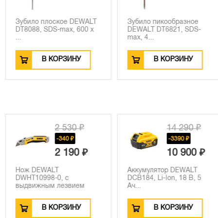
кое DEWALT
Зубило пикообразное
Зубило пло
max, 600 x
DEWALT DT6821, SDS-
DT6979, SDS-
max, 4...
РЗИНУ
В КОРЗИНУ
В К
 530 ₽
14 290 ₽
340 ₽
-3390 ₽
 190 ₽
10 900 ₽
Аккумулятор DEWALT
Набор бит и
, с
DCB184, Li-Ion, 18 В, 5
головок DE
езвием
Ач...
PERF...
РЗИНУ
В КОРЗИНУ
В К