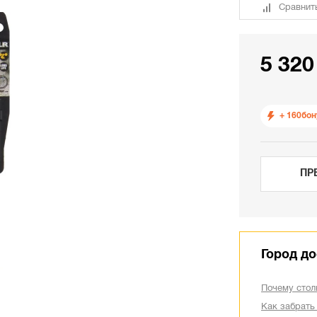
Сравнит
5 320
+ 160
бон
ПР
Город до
Почему стол
Как забрать