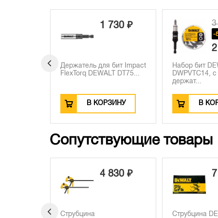
3
0 ₽
1 730 ₽
-190 ₽
-
0 ₽
2
жатель
Держатель для бит Impact
Набор бит D
 1/4", 80
FlexTorq DEWALT DT75...
DWPVTC14, с
держат...
ЗИНУ
В КОРЗИНУ
В КО
Сопутствующие товары
 300 ₽
4 830 ₽
7
10 ₽
 990 ₽
трумента
Струбцина
Струбцина D