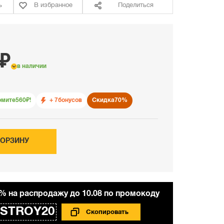
ь
В избранное
Поделиться
 ₽
в наличии
омите
560
₽!
+ 7
бонусов
Скидка
70%
КОРЗИНУ
% на распродажу до 10.08 по промокоду
STROY20