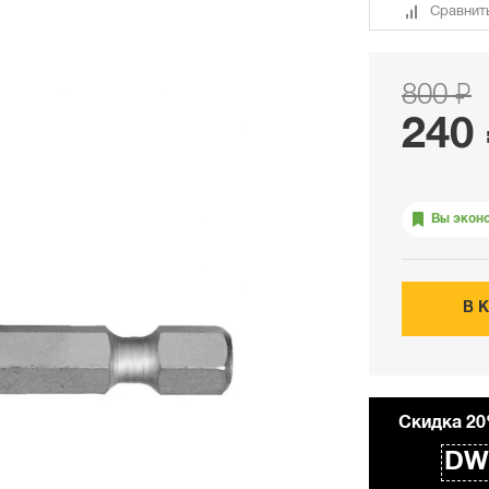
Сравнит
800 ₽
240
Вы экон
В 
Cкидка 20
DW