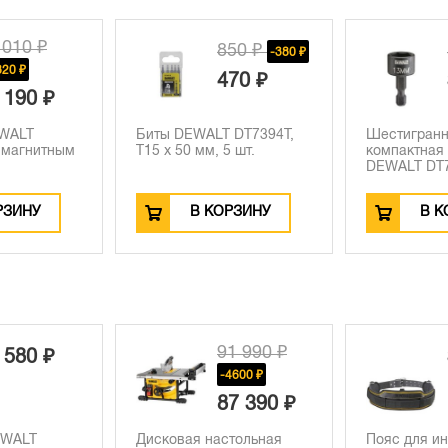
 010 ₽
850 ₽
-380 ₽
820 ₽
470 ₽
 190 ₽
EWALT
Биты DEWALT DT7394T,
Шестигран
 магнитным
T15 x 50 мм, 5 шт.
компактная
DEWALT DT7
РЗИНУ
В КОРЗИНУ
В К
91 990 ₽
 580 ₽
-4600 ₽
87 390 ₽
EWALT
Дисковая настольная
Пояс для и