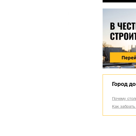
Город до
Почему стол
Как забрать