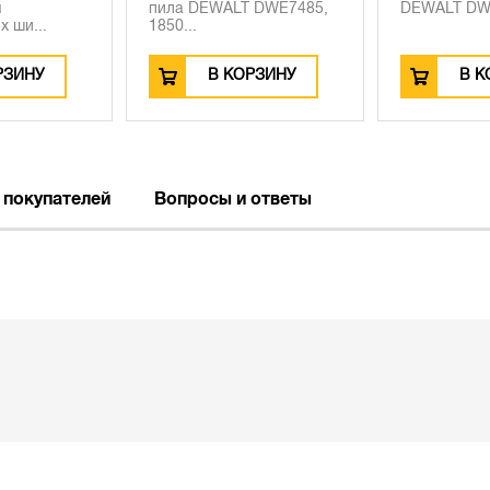
я
пила DEWALT DWE7485,
DEWALT DW
 ши...
1850...
РЗИНУ
В КОРЗИНУ
В К
 покупателей
Вопросы и ответы