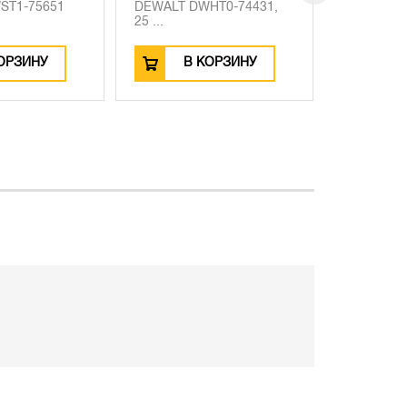
ST1-75651
DEWALT DWHT0-74431,
DT3127, 1
25 ...
отверстий,
ОРЗИНУ
В КОРЗИНУ
В