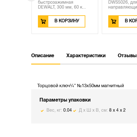
1690-1,
быстрозажимная
DWS5026, дл
DEWALT, 300 мм, 60 к...
направляющих
ЗИНУ
В КОРЗИНУ
В КО
Описание
Характеристики
Отзывы
Торцовой ключ¼“ №13х50мм магнитный
Параметры упаковки
Вес, кг:
0.04
Д х Ш х В, см:
8 x 4 x 2