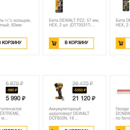
с кольцом,
Бита DEWALT PZ2, 57 мм,
Бита DEWAL
, 60мм
HEX, 2 шт. (DT70531T-...
HEX, 2 шт. (
РЗИНУ
В КОРЗИНУ
В К
 870 ₽
26 470 ₽
880 ₽
-5350 ₽
 990 ₽
21 120 ₽
нчатое
Аккумуляторный
Гвозди DEW
REME,
шуруповерт DEWALT
DCN8903013
DCF850N, 18 ...
по бетон...