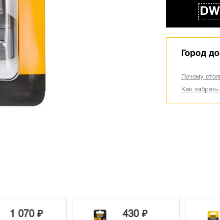
DW
Город до
Почему стол
Как забрать
 070 ₽
430 ₽