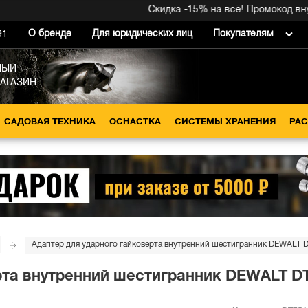
Скидка -15% на всё! Промокод внутри
О бренде
Для юридических лиц
Покупателям
91
НЫЙ
МАГАЗИН
САДОВАЯ ТЕХНИКА
ОСНАСТКА
СИСТЕМЫ ХРАНЕНИЯ
РА
Адаптер для ударного гайковерта внутренний шестигранник DEWALT D
рта внутренний шестигранник DEWALT DT