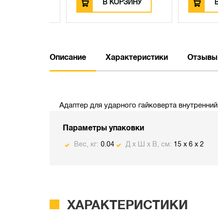
ЗИНУ
В КОРЗИНУ
В КО
Описание
Характеристики
Отзывы
Адаптер для ударного гайковерта внутренний
Параметры упаковки
Вес, кг:
0.04
Д х Ш х В, см:
15 x 6 x 2
ХАРАКТЕРИСТИКИ