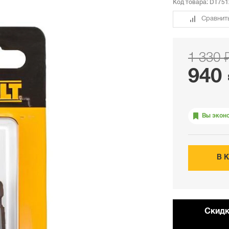
Код товара:
DT751
Сравнит
1 330 
940
Вы экон
В 
Cкидк