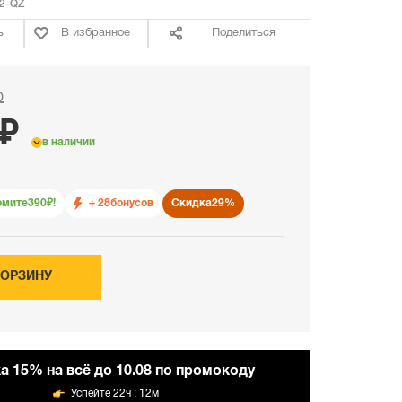
2-QZ
ь
В избранное
Поделиться
₽
 ₽
в наличии
омите
390
₽!
+ 28
бонусов
Скидка
29%
КОРЗИНУ
а 15% на всё до 10.08 по промокоду
22ч : 12м