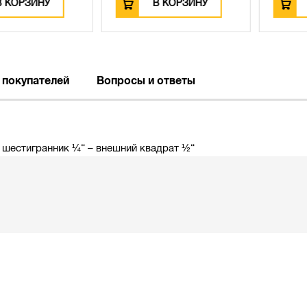
РЗИНУ
В КОРЗИНУ
В К
 покупателей
Вопросы и ответы
 шестигранник ¼“ – внешний квадрат ½“