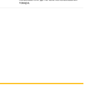
пользователя до начала использования
товара.