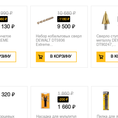
 990 ₽
10 680 ₽
860 ₽
-1180 ₽
 130 ₽
9 500 ₽
нчатое
Набор кобальтовых сверл
Сверло ступ
REME
DEWALT DT5936
металлу D
Extreme...
DT90247,...
РЗИНУ
В КОРЗИНУ
В К
1 860 ₽
 320 ₽
-200 ₽
1 660 ₽
торцевых
Насадка для мультитул
Пилка для 