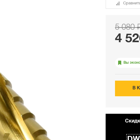
Сравнит
5 080 
4 52
Вы экон
В 
Cкидк
DW