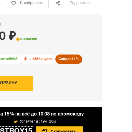
ь
В избранное
Поделиться
₽
0 ₽
в наличии
омите
560
₽!
+ 136
бонусов
Скидка
11%
КОРЗИНУ
а 15% на всё до 10.08 по промокоду
1д : 19ч : 28м
STROY15