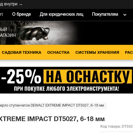
утри →
О бренде
Для юридических лиц
Покупателям
91
НЫЙ
МАГАЗИН
САДОВАЯ ТЕХНИКА
ОСНАСТКА
СИСТЕМЫ ХРАНЕНИЯ
РА
ерло ступенчатое DEWALT EXTREME IMPACT DT5027, 6-18 мм
XTREME IMPACT DT5027, 6-18 мм
Код товара:
DT502