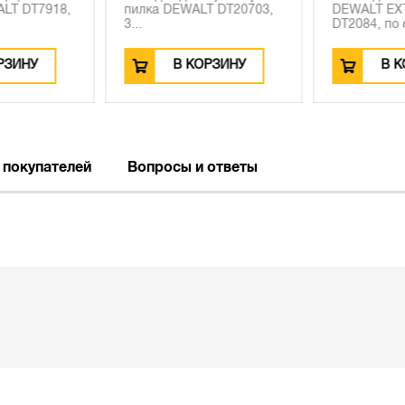
LT DT7918,
пилка DEWALT DT20703,
DEWALT EX
3...
DT2084, по с
РЗИНУ
В КОРЗИНУ
В К
 покупателей
Вопросы и ответы