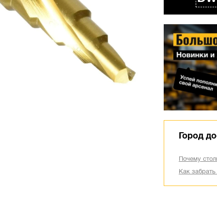
Город до
Почему стол
Как забрать