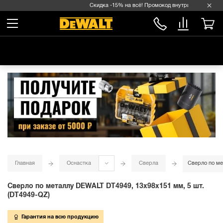
Скидка -15% на всё! Промокод внутри →
Главная
Оснастка
Сверла
Сверло по ме
Сверло по металлу DEWALT DT4949, 13x98x151 мм, 5 шт.
(DT4949-QZ)
Гарантия на всю продукцию