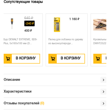
Сопутствующие товары
0 ₽
1 160 ₽
4 600 ₽
40 ₽
0 ₽
E, SDS-
Пилка для лобзика по дереву
Кровельный угольник DEWALT
...
из высокоуглероди...
DWHT25228-0, метри...
ЗИНУ
В КОРЗИНУ
В КОРЗИНУ
Описание
Характеристики
Отзывы покупателей
(0)