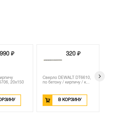
320 ₽
260 ₽
WALT DT6610,
Сверло DEWALT
Набор све
кирпичу / к...
EXTREME DT6671, по
DEWALT D
бетону и кам...
мм...
КОРЗИНУ
В КОРЗИНУ
В