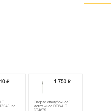
10 ₽
1 750 ₽
LT
Сверло опалубочное/
5048, по
монтажное DEWALT
DT4875, 1...