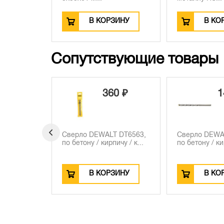
В КОРЗИНУ
В КО
Сопутствующие товары
0 ₽
140 ₽
2
T DT6563,
Сверло DEWALT DT6504,
Сверло по бе
ичу / к...
по бетону / кирпичу / к...
кирпичу / ка
мм D...
ЗИНУ
В КОРЗИНУ
В КО