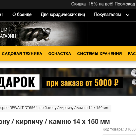
Скидка -15% на всё! Промокод вну
О бренде
Для юридических лиц
Покупателям
91
НЫЙ
МАГАЗИН
САДОВАЯ ТЕХНИКА
ОСНАСТКА
СИСТЕМЫ ХРАНЕНИЯ
РА
ерло DEWALT DT6564, по бетону / кирпичу / камню 14 x 150 мм
ну / кирпичу / камню 14 x 150 мм
Код товара:
DT656