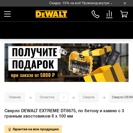
Скидка -15% на всё! Промокод внутри →
Главная
Оснастка
Сверла
Сверло DEWAL
Сверло DEWALT EXTREME DT6675, по бетону и камню с 3
гранным хвостовиком 6 x 100 мм
Гарантия на всю продукцию