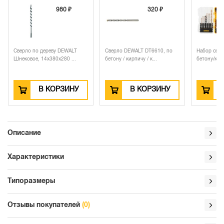
980 ₽
320 ₽
Сверло по дереву DEWALT
Сверло DEWALT DT6610, по
Набор сверл
Шнековое, 14x380x280 ...
бетону / кирпичу / к...
бетону/кирп
В КОРЗИНУ
В КОРЗИНУ
Описание
Характеристики
Типоразмеры
Отзывы покупателей
(0)