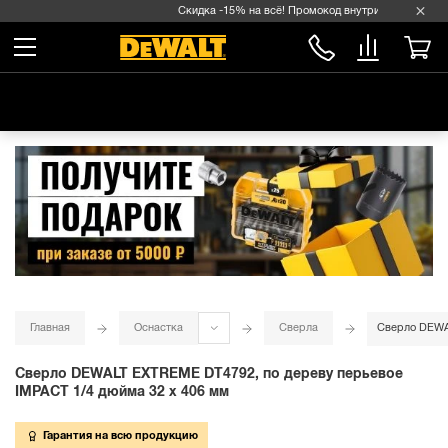
Скидка -15% на всё! Промокод внутри →
Главная
Оснастка
Сверла
Сверло DEWAL
Сверло DEWALT EXTREME DT4792, по дереву перьевое
IMPACT 1/4 дюйма 32 x 406 мм
Гарантия на всю продукцию