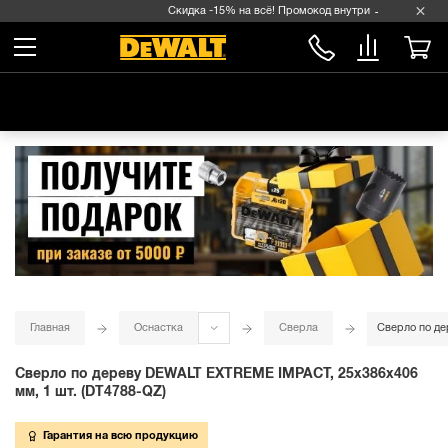
Скидка -15% на всё! Промокод внутри →
Главная
Оснастка
Сверла
Сверло по де
Сверло по дереву DEWALT EXTREME IMPACT, 25x386x406
мм, 1 шт. (DT4788-QZ)
Гарантия на всю продукцию