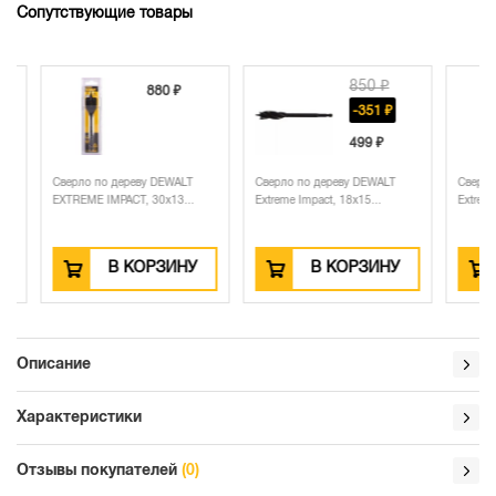
Сопутствующие товары
850 ₽
880 ₽
-351 ₽
499 ₽
Сверло по дереву DEWALT
Сверло по дереву DEWALT
Сверло по
EXTREME IMPACT, 30x13...
Extreme Impact, 18x15...
Extreme Imp
В КОРЗИНУ
В КОРЗИНУ
Описание
Характеристики
Отзывы покупателей
(0)