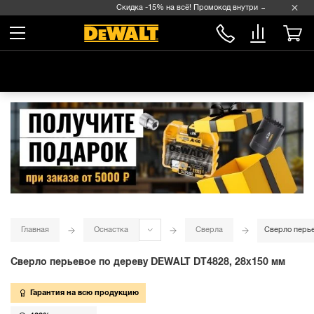
Скидка -15% на всё! Промокод внутри →
Главная
Оснастка
Сверла
Сверло перье
Сверло перьевое по дереву DEWALT DT4828, 28x150 мм
Гарантия на всю продукцию