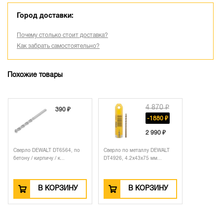
Город доставки:
Почему столько стоит доставка?
Как забрать самостоятельно?
Похожие товары
4 870 ₽
390 ₽
-1880 ₽
2 990 ₽
Сверло DEWALT DT6564, по
Сверло по металлу DEWALT
бетону / кирпичу / к...
DT4926, 4.2x43x75 мм...
В КОРЗИНУ
В КОРЗИНУ