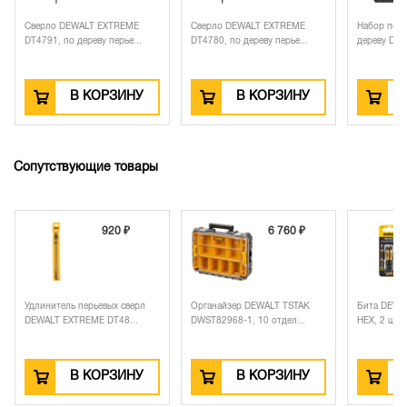
Сверло DEWALT EXTREME
Сверло DEWALT EXTREME
Набор перь
DT4791, по дереву перье...
DT4780, по дереву перье...
дереву DEW
В КОРЗИНУ
В КОРЗИНУ
Сопутствующие товары
920 ₽
6 760 ₽
Удлинитель перьевых сверл
Органайзер DEWALT TSTAK
Бита DEWAL
DEWALT EXTREME DT48...
DWST82968-1, 10 отдел...
HEX, 2 шт. 
В КОРЗИНУ
В КОРЗИНУ