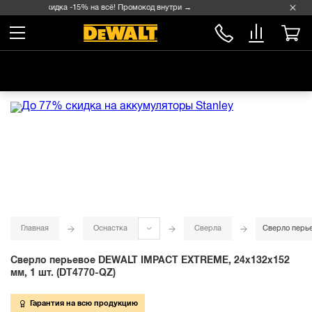
Скидка -15% на всё! Промокод внутри →
Главная
Оснастка
Сверла
Сверло перье
Сверло перьевое DEWALT IMPACT EXTREME, 24x132x152
мм, 1 шт. (DT4770-QZ)
Гарантия на всю продукцию