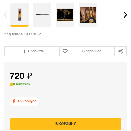
Код товара:
DT4770-QZ
Сравнить
В избранное
720 ₽
в наличии
+ 22
бонуса
В КОРЗИНУ