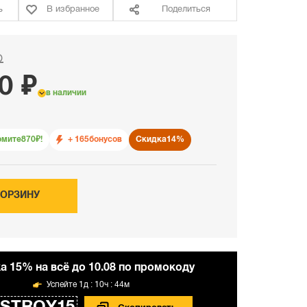
ь
В избранное
Поделиться
₽
0 ₽
в наличии
омите
870
₽!
+ 165
бонусов
Скидка
14%
КОРЗИНУ
а 15% на всё до 10.08 по промокоду
1д : 10ч : 44м