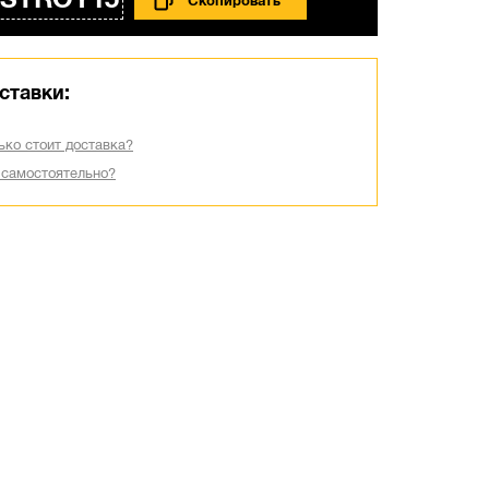
STROY15
ставки:
ько стоит доставка?
 самостоятельно?