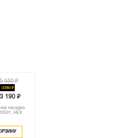
5 550 ₽
-2360 ₽
3 190 ₽
ная насадка
0501, HEX
ОРЗИНУ