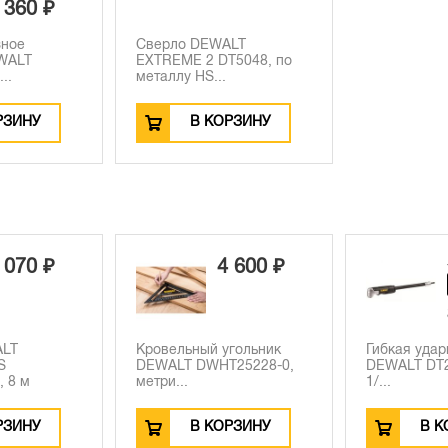
 360 ₽
зное
Сверло DEWALT
EWALT
EXTREME 2 DT5048, по
..
металлу HS...
РЗИНУ
В КОРЗИНУ
 070 ₽
4 600 ₽
ALT
Кровельный угольник
Гибкая удар
S
DEWALT DWHT25228-0,
DEWALT DT2
 8 м
метри...
1/...
РЗИНУ
В КОРЗИНУ
В К