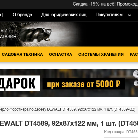
Скидка -15% на всё! Промокод вну
О бренде
Для юридических лиц
Покупателям
91
НЫЙ
МАГАЗИН
САДОВАЯ ТЕХНИКА
ОСНАСТКА
СИСТЕМЫ ХРАНЕНИЯ
РА
ерло Форстнера по дереву DEWALT DT4589, 92x87x122 мм, 1 шт. (DT4589-QZ)
WALT DT4589, 92x87x122 мм, 1 шт. (DT45
Код товара:
DT458