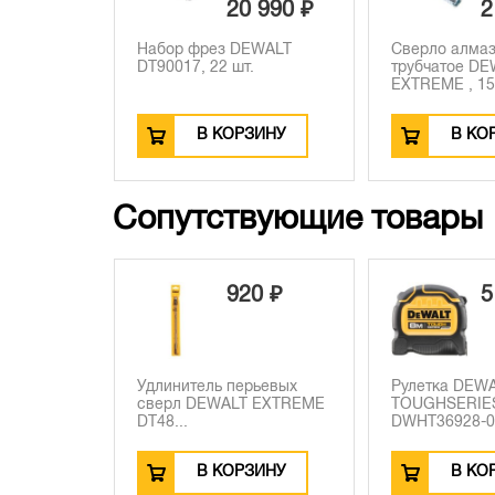
20 990 ₽
2
Набор фрез DEWALT
Сверло алма
DT90017, 22 шт.
трубчатое D
EXTREME , 15.
В КОРЗИНУ
В КО
Сопутствующие товары
920 ₽
5
Удлинитель перьевых
Рулетка DEW
сверл DEWALT EXTREME
TOUGHSERIE
DT48...
DWHT36928-0,
В КОРЗИНУ
В КО