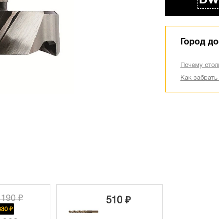
DW
Город до
Почему стол
Как забрать
 190 ₽
510 ₽
830 ₽