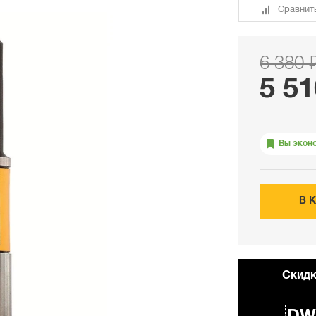
Сравнит
6 380 
5 51
Вы экон
В 
Cкидк