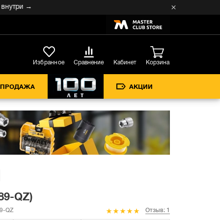
три →
Кабинет
Избранное
Сравнение
Корзина
СПРОДАЖА
АКЦИИ
89-QZ)
9-QZ
Отзыв: 1