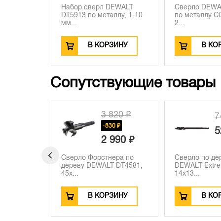
Набор сверл DEWALT
Сверло DEWA
DT5913 по металлу, 1-10
по металлу C
мм...
2...
В КОРЗИНУ
В КО
Сопутствующие товары
820 ₽
4
740 ₽
-220 ₽
0 ₽
-
520 ₽
990 ₽
3
ера по
Сверло по дереву
Сверло Форст
 DT4581,
DEWALT Extreme Impact,
дереву DEWA
14x13...
54x...
ЗИНУ
В КОРЗИНУ
В КО