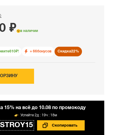
₽
0 ₽
в наличии
омите
610
₽!
+ 66
бонусов
Скидка
22%
КОРЗИНУ
а 15% на всё до 10.08 по промокоду
2д : 19ч : 18м
STROY15