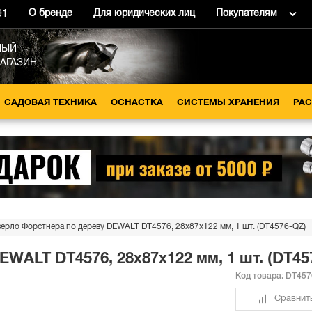
О бренде
Для юридических лиц
Покупателям
91
НЫЙ
МАГАЗИН
САДОВАЯ ТЕХНИКА
ОСНАСТКА
СИСТЕМЫ ХРАНЕНИЯ
РА
ерло Форстнера по дереву DEWALT DT4576, 28x87x122 мм, 1 шт. (DT4576-QZ)
WALT DT4576, 28x87x122 мм, 1 шт. (DT45
Код товара:
DT457
Сравнит