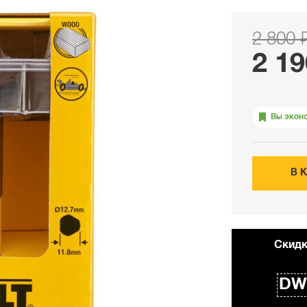
2 800 
2 19
Вы экон
В 
Cкидк
DW