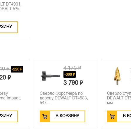
LT DT4901,
OBALT 5%,
РЗИНУ
 170 ₽
15 000 ₽
380 ₽
-5410 ₽
 790 ₽
9 590 ₽
нера по
Сверло ступенчатое
Пилка для 
LT DT4583,
DEWALT DT5031, 20-34
DEWALT DT2
мм
дереву из...
РЗИНУ
В КОРЗИНУ
В К