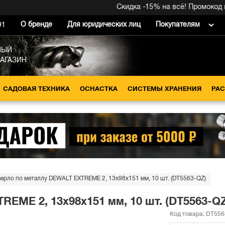
Скидка -15% на всё! Промокод внут
О бренде
Для юридических лиц
Покупателям
91
НЫЙ
МАГАЗИН
САДОВАЯ ТЕХНИКА
ОСНАСТКА
СИСТЕМЫ ХРАНЕНИЯ
РА
ерло по металлу DEWALT EXTREME 2, 13x98x151 мм, 10 шт. (DT5563-QZ)
EME 2, 13x98x151 мм, 10 шт. (DT5563-Q
Код товара:
DT556