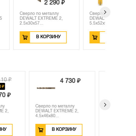
2 290 ₽
3 690 ₽
металлу
Сверло по металлу
TREME 2,
DEWALT DT4932,
5.5x52x93 мм...
ОРЗИНУ
В КОРЗИНУ
14 240 ₽
4 730 ₽
-4450 ₽
9 790 ₽
металлу
Сверло по металлу
Сверло по
TREME 2,
DEWALT EXTREME 2,
DEWALT E
12.5x98x1...
6x57x93 м.
ОРЗИНУ
В КОРЗИНУ
В