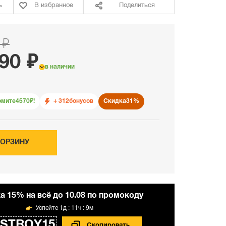
ь
В избранное
Поделиться
 ₽
90 ₽
в наличии
омите
4570
₽!
+ 312
бонусов
Скидка
31%
КОРЗИНУ
а 15% на всё до 10.08 по промокоду
1д : 11ч : 9м
STROY15