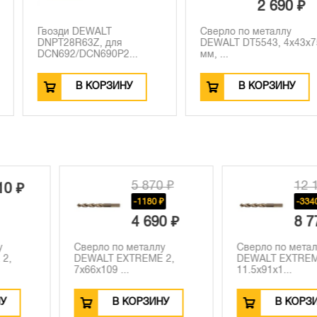
2 690 ₽
LT
Сверло по металлу
Сверло по 
 для
DEWALT DT5543, 4x43x75
DEWALT EX
90P2...
мм, ...
2.5x30x57...
РЗИНУ
В КОРЗИНУ
В К
 870 ₽
12 110 ₽
1180 ₽
-3340 ₽
 690 ₽
8 770 ₽
таллу
Сверло по металлу
Сверло по 
EME 2,
DEWALT EXTREME 2,
DEWALT EX
11.5x91x1...
4.5x46x80...
РЗИНУ
В КОРЗИНУ
В К