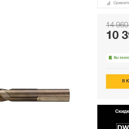
Сравнит
14 960
10 3
Вы экон
В 
Cкидк
DW