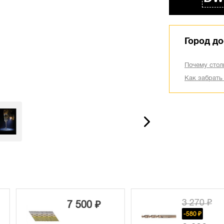
Город до
Почему стол
Как забрать
3 270 ₽
 500 ₽
-580 ₽