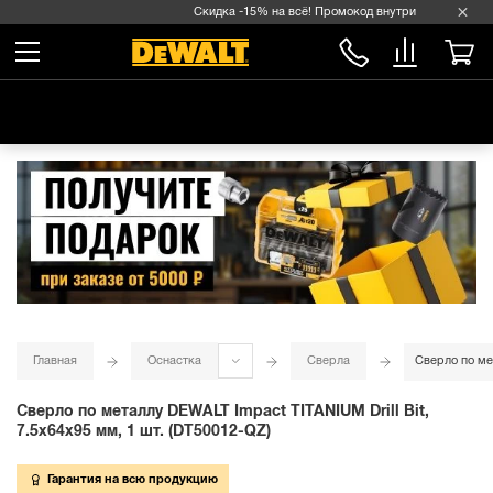
Скидка -15% на всё! Промокод внутри →
Главная
Оснастка
Сверла
Сверло по мет
Сверло по металлу DEWALT Impact TITANIUM Drill Bit,
7.5x64x95 мм, 1 шт. (DT50012-QZ)
Гарантия на всю продукцию