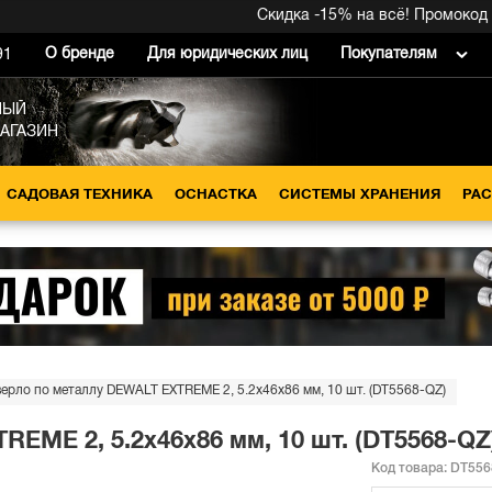
Скидка -15% на всё! Промокод вну
О бренде
Для юридических лиц
Покупателям
91
НЫЙ
МАГАЗИН
САДОВАЯ ТЕХНИКА
ОСНАСТКА
СИСТЕМЫ ХРАНЕНИЯ
РА
ерло по металлу DEWALT EXTREME 2, 5.2x46x86 мм, 10 шт. (DT5568-QZ)
EME 2, 5.2x46x86 мм, 10 шт. (DT5568-QZ
Код товара:
DT556