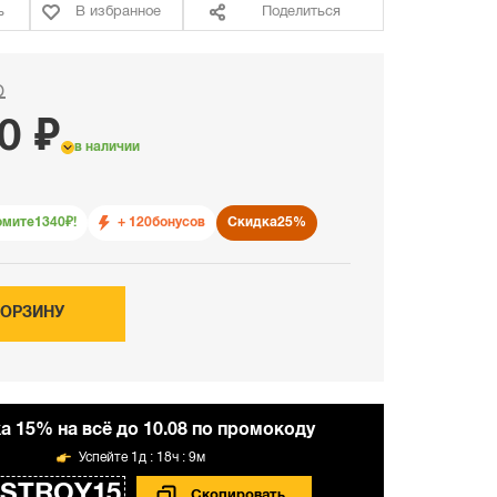
ь
В избранное
Поделиться
₽
0 ₽
в наличии
омите
1340
₽!
+ 120
бонусов
Скидка
25%
КОРЗИНУ
а 15% на всё до 10.08 по промокоду
1д : 18ч : 9м
STROY15