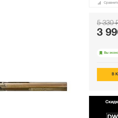
Сравнит
5 330 
3 99
Вы экон
В 
Cкидк
DW