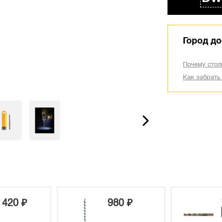
Город до
Почему стол
Как забрать
 420 ₽
980 ₽