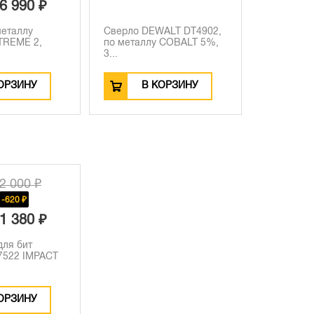
6 990 ₽
металлу
Сверло DEWALT DT4902,
TREME 2,
по металлу COBALT 5%,
3...
ОРЗИНУ
В КОРЗИНУ
2 000 ₽
-620 ₽
1 380 ₽
для бит
7522 IMPACT
ОРЗИНУ