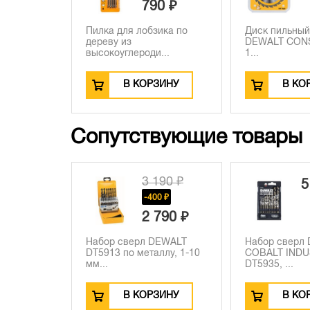
790 ₽
Пилка для лобзика по
Диск пильный
дереву из
DEWALT CON
высокоуглероди...
1...
В КОРЗИНУ
В КО
Сопутствующие товары
3 190 ₽
5
-400 ₽
2 790 ₽
Набор сверл DEWALT
Набор сверл
DT5913 по металлу, 1-10
COBALT INDU
мм...
DT5935, ...
В КОРЗИНУ
В КО