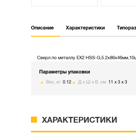
Описание
Характеристики
Типора
Сверл.по металлу EX2 HSS-G,5.2х86х46мм,10
Параметры упаковки
Вес, кг:
0.12
Д х Ш х В, см:
11 x 3 x 3
ХАРАКТЕРИСТИКИ