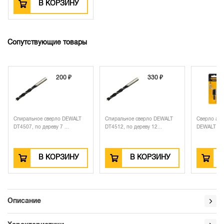
В КОРЗИНУ
Сопутствующие товары
200 ₽
330 ₽
Спиральное сверло DEWALT
Спиральное сверло DEWALT
Сверло алм
DT4507, по дереву 7 ...
DT4512, по дереву 12...
DEWALT EXT
В КОРЗИНУ
В КОРЗИНУ
Описание