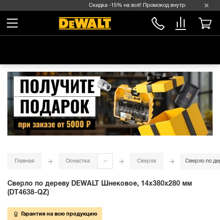
Скидка -15% на всё! Промокод внутри →
Главная
Оснастка
Сверла
Сверло по де
Сверло по дереву DEWALT Шнековое, 14x380x280 мм
(DT4638-QZ)
Гарантия на всю продукцию