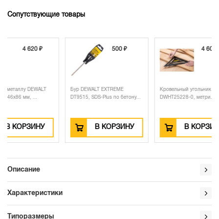
Сопутствующие товары
500 ₽
4 600 ₽
Бур DEWALT EXTREME
Кровельный угольник DEWALT
Удлини
DT9515, SDS-Plus по бетону...
DWHT25228-0, метри...
DEWALT
В КОРЗИНУ
В КОРЗИНУ
Описание
Характеристики
Типоразмеры