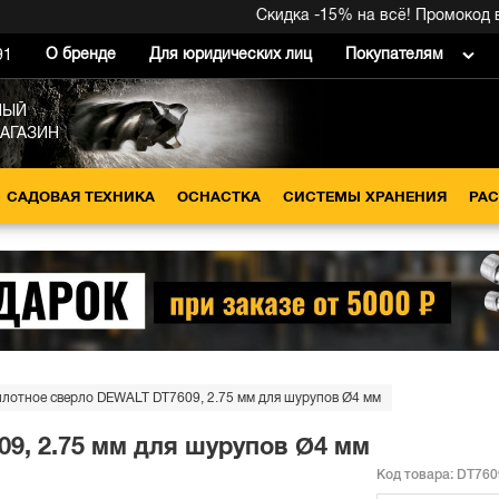
Скидка -15% на всё! Промокод вну
О бренде
Для юридических лиц
Покупателям
91
НЫЙ
МАГАЗИН
САДОВАЯ ТЕХНИКА
ОСНАСТКА
СИСТЕМЫ ХРАНЕНИЯ
РА
лотное сверло DEWALT DT7609, 2.75 мм для шурупов Ø4 мм
9, 2.75 мм для шурупов Ø4 мм
Код товара:
DT760