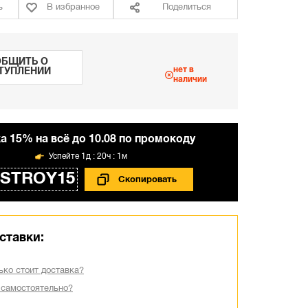
ь
В избранное
Поделиться
БЩИТЬ О
нет в
ТУПЛЕНИИ
наличии
а 15% на всё до 10.08 по промокоду
1д : 20ч : 1м
STROY15
ставки:
ько стоит доставка?
 самостоятельно?