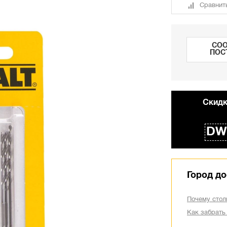
Сравнит
СОО
ПОС
Cкидк
DW
Город до
Почему стол
Как забрать