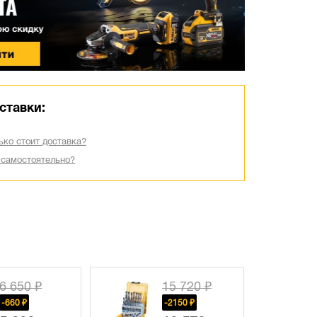
ставки:
ько стоит доставка?
 самостоятельно?
6 650 ₽
15 720 ₽
-660 ₽
-2150 ₽