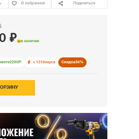
ь
В избранное
Поделиться
₽
0 ₽
в наличии
омите
2280
₽!
+ 131
бонуса
Скидка
34%
КОРЗИНУ