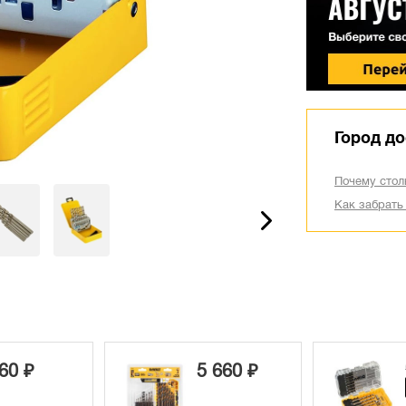
Город до
Почему стол
Как забрать
60 ₽
5 660 ₽