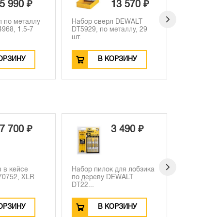
5 990 ₽
13 570 ₽
л по металлу
Набор сверл DEWALT
Набор св
968, 1.5-7
DT5929, по металлу, 29
DT4957 по
шт.
мм...
ОРЗИНУ
В КОРЗИНУ
В
7 700 ₽
3 490 ₽
 в кейсе
Набор пилок для лобзика
Бита DEWA
0752, XLR
по дереву DEWALT
HEX, 2 шт.
DT22...
ОРЗИНУ
В КОРЗИНУ
В