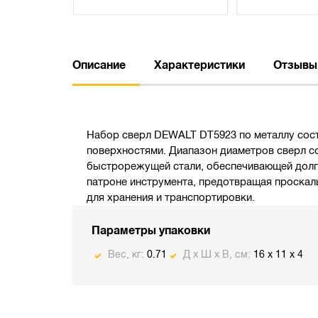
Описание
Характеристики
Отзывы
Набор сверл DEWALT DT5923 по металлу сост
поверхностями. Диапазон диаметров сверл со
быстрорежущей стали, обеспечивающей долг
патроне инструмента, предотвращая проскал
для хранения и транспортировки.
Параметры упаковки
Вес, кг:
0.71
Д х Ш х В, см:
16 x 11 x 4