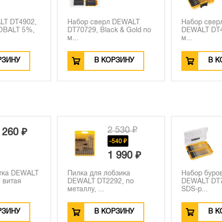
LT DT4902,
Набор сверл DEWALT
Набор свер
OBALT 5%,
DT70729, Black & Gold по
DEWALT DT4
м...
м...
РЗИНУ
В КОРЗИНУ
В К
2 530 ₽
 260 ₽
-540 ₽
1 990 ₽
тка DEWALT
Пилка для лобзика
Набор буров
 витая
DEWALT DT2292, по
DEWALT DT7
металлу, ...
SDS-p...
РЗИНУ
В КОРЗИНУ
В К