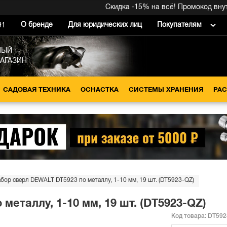
Скидка -15% на всё! Промокод внутри 
О бренде
Для юридических лиц
Покупателям
91
НЫЙ
МАГАЗИН
САДОВАЯ ТЕХНИКА
ОСНАСТКА
СИСТЕМЫ ХРАНЕНИЯ
РА
бор сверл DEWALT DT5923 по металлу, 1-10 мм, 19 шт. (DT5923-QZ)
металлу, 1-10 мм, 19 шт. (DT5923-QZ)
Код товара:
DT592