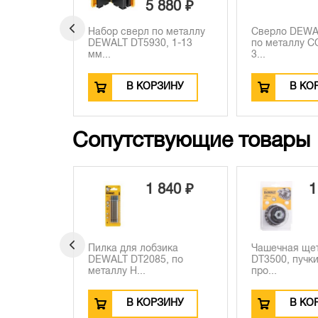
980 ₽
5 880 ₽
EWALT
Набор сверл по металлу
Сверло DEWA
лу, 1.5-
DEWALT DT5930, 1-13
по металлу C
мм...
3...
ЗИНУ
В КОРЗИНУ
В КО
Сопутствующие товары
590 ₽
1 840 ₽
1
EWALT
Пилка для лобзика
Чашечная ще
us в
DEWALT DT2085, по
DT3500, пучки
металлу H...
про...
ЗИНУ
В КОРЗИНУ
В КО