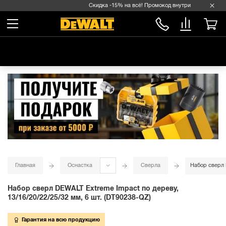
Скидка -15% на всё! Промокод внутри →
Главная
Оснастка
Сверла
Набор сверл 
Набор сверл DEWALT Extreme Impact по дереву,
13/16/20/22/25/32 мм, 6 шт. (DT90238-QZ)
Гарантия на всю продукцию