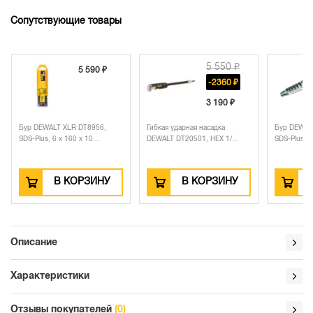
Сопутствующие товары
5 550 ₽
5 590 ₽
-2360 ₽
3 190 ₽
Бур DEWALT XLR DT8956,
Гибкая ударная насадка
Бур DEWAL
SDS-Plus, 6 x 160 x 10...
DEWALT DT20501, HEX 1/...
SDS-Plus, 8 
В КОРЗИНУ
В КОРЗИНУ
Описание
Характеристики
Отзывы покупателей
(0)