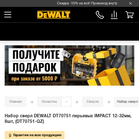
Скидка -15% на всё! Промокод внутри →
Главная
Оснастка
Сверла
Набор сверл 
Набор сверл DEWALT DT70751 перьевых IMPACT 12-32мм,
8шт, (DT70751-QZ)
Гарантия на всю продукцию