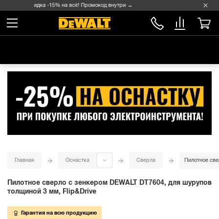
Скидка -15% на всё! Промокод внутри →
Главная
Оснастка
Сверла
Пилотное све
Пилотное сверло с зенкером DEWALT DT7604, для шурупов
толщиной 3 мм, Flip&Drive
Гарантия на всю продукцию