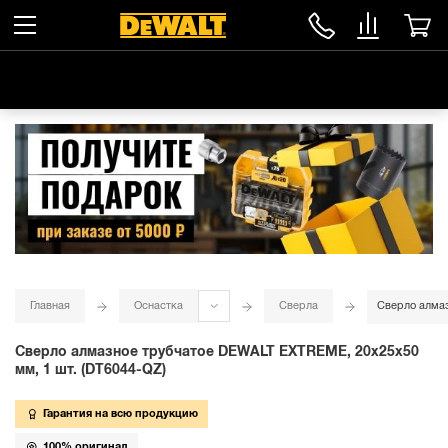
Главная
Оснастка
Сверла
Сверло алмаз
Сверло алмазное трубчатое DEWALT EXTREME, 20x25x50
мм, 1 шт. (DT6044-QZ)
Гарантия на всю продукцию
100% оригинал