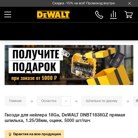
Скидка -15% на всё! Промокод внутри →
Главная
Оснастка
Шпильки по дереву
Г
Гвозди для нейлера 18Ga, DeWALT DNBT1838GZ прямая
шпилька, 1.25/38мм, оцинк. 5000 шт/пач
Гарантия на всю продукцию