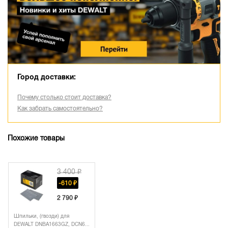
Город доставки:
Почему столько стоит доставка?
Как забрать самостоятельно?
Похожие товары
3 400 ₽
-610 ₽
2 790 ₽
Шпильки, (гвозди) для
DEWALT DNBA1663GZ, DCN6...