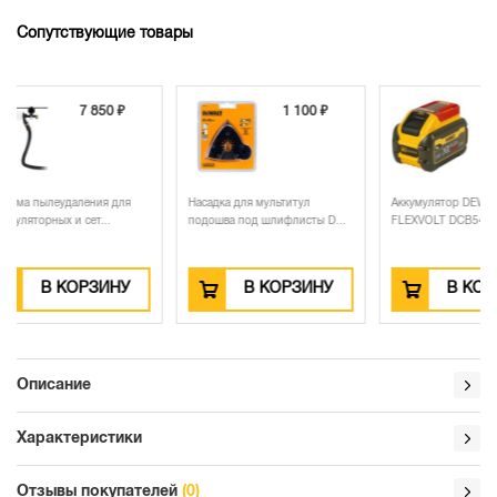
Сопутствующие товары
31 880 ₽
 ₽
1 100 ₽
-2000 ₽
29 880 ₽
для
Насадка для мультитул
Аккумулятор DEWALT
Акк
подошва под шлифлисты D...
FLEXVOLT DCB547, Li-Ion, 1...
DEW
НУ
В КОРЗИНУ
В КОРЗИНУ
Описание
Характеристики
Отзывы покупателей
(0)