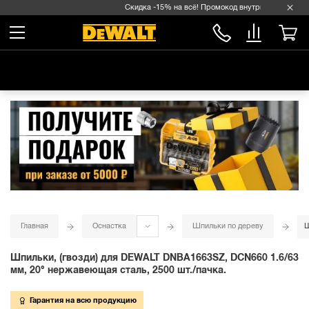
Скидка -15% на всё! Промокод внутри →
Главная
Оснастка
Шпильки по дереву
Ш
Шпильки, (гвозди) для DEWALT DNBA1663SZ, DCN660 1.6/63
мм, 20° нержавеющая сталь, 2500 шт./пачка.
Гарантия на всю продукцию