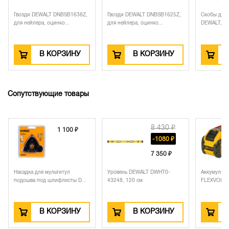
Гвозди DEWALT DNBSB1638Z,
Гвозди DEWALT DNBSB1625Z,
Скобы для 
для нейлера, оцинко...
для нейлера, оцинко...
DEWALT, 40
В КОРЗИНУ
В КОРЗИНУ
Сопутствующие товары
8 430 ₽
1 100 ₽
-1080 ₽
7 350 ₽
Насадка для мультитул
Уровень DEWALT DWHT0-
Аккумулят
подошва под шлифлисты D...
43248, 120 см
FLEXVOLT DC
В КОРЗИНУ
В КОРЗИНУ