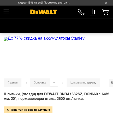
Скидка -15% на всё! Промокод внутри →
Главная
Оснастка
Шпильки по дереву
Ш
Шпильки, (гвозди) для DEWALT DNBA1632SZ, DCN660 1.6/32
мм, 20°, нержавеющая сталь, 2500 шт./пачка.
Гарантия на всю продукцию