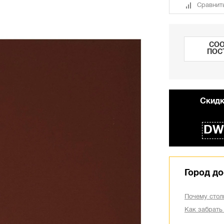
Сравнит
СОО
ПОС
Cкидк
DW
Город до
Почему стол
Как забрать