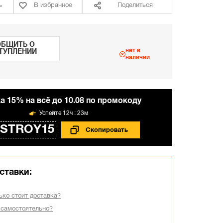
ь
В избранное
Поделиться
БЩИТЬ О
нет в
ТУПЛЕНИИ
наличии
а 15% на всё до 10.08 по промокоду
12ч : 23м
STROY15
ставки:
ько стоит доставка?
 самостоятельно?