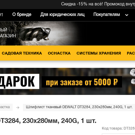
Скидка -15% на всё! Промокод внутри 
О бренде
Для юридических лиц
Покупателям
91
НЫЙ
МАГАЗИН
САДОВАЯ ТЕХНИКА
ОСНАСТКА
СИСТЕМЫ ХРАНЕНИЯ
РА
астка
Шлифлист тканевый DEWALT DT3284, 230х280мм, 240G, 1 шт.
284, 230х280мм, 240G, 1 шт.
Код товара:
DT328