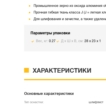
Промышленное зерно из оксида алюминия об
Прочная гибкая ткань класса J (J = легкая х
Для шлифования и зачистки, а также удален
Параметры упаковки
Вес, кг:
0.27
Д х Ш х В, см:
28 x 23 x 1
ХАРАКТЕРИСТИКИ
Основные характеристики
Тип оснастки:
шлифлист