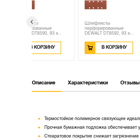
-
1
Шлифлисты
Набор сверл 
ные
перфорированные
DEWALT, 100 ш
 93 x...
DEWALT DT8592, 93 x...
DT...
ЗИНУ
В КОРЗИНУ
В КО
Описание
Характеристики
Отзывы
Термостойкое полимерное связующее идеал
Прочная бумажная подложка обеспечивает у
Стеаратовое покрытие снижает загрязнение 