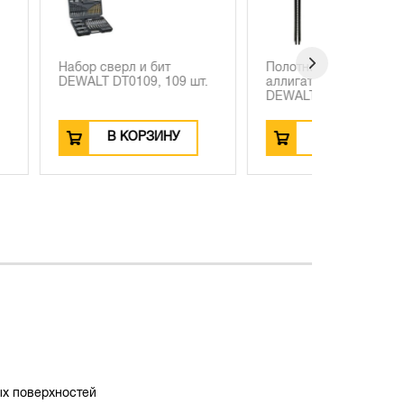
 и бит
Полотно для
Набор све
109, 109 шт.
аллигаторной пилы
DEWALT D
DEWALT DT99591,...
EXTREME, 
ОРЗИНУ
В КОРЗИНУ
В
ых поверхностей