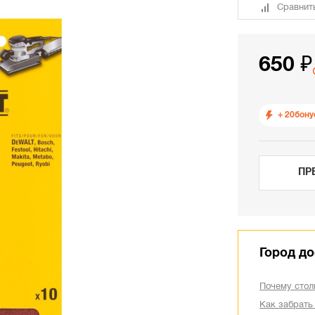
Сравнит
650 ₽
+ 20
бону
ПР
Город до
Почему стол
Как забрать