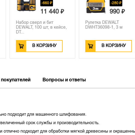
660 ₽
-280 ₽
1 440 ₽
990 ₽
и бит
Рулетка DEWALT
Набор сверл
т, в кейсе,
DWHT36098-1, 3 м
DEWALT DT0
РЗИНУ
В КОРЗИНУ
В К
 покупателей
Вопросы и ответы
ьно подходит для машинного шлифования.
величенный срок службы и производительность.
и отлично подходит для обработки мягкой древесины и окрашенн