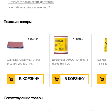
Почему столько стоит доставка?
Как забрать самостоятельно?
Похожие товары
1 840 ₽
1 100 ₽
1 990 ₽
 DEWALT DT3667,
Шлифлист DEWALT DT3590, 5
Шлифленты DEWALT DT330
, 80G, 10...
м x 93 мм, 60G
75 x 533 мм, 100G, 1...
В КОРЗИНУ
В КОРЗИНУ
В КОРЗИНУ
Сопутствующие товары