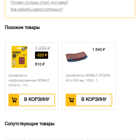
Почему столько стоит доставка?
Как забрать самостоятельно?
Похожие товары
1 330 ₽
1 840 ₽
-520 ₽
810 ₽
Шлифлисты
Шлифленты DEWALT DT3668,
перфорированные DEWALT
64 x 356 мм, 100G, 1...
DT3015, 115 ...
В КОРЗИНУ
В КОРЗИНУ
Сопутствующие товары